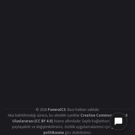
©
2026
FuneralCS
.
Bazı hakları saklıdır.
Aksi belirtilmediği sürece, bu sitedeki içerikler
Creative Commons Atıf 4.0
Uluslararası (CC BY 4.0)
lisansı altındadır. Sayfa bağlantısını vererek
paylaşabilir ve değiştirebilirsiniz. Gizlilik uygulamalarımız için
gizlilik
politikasına
göz atabilirsiniz.