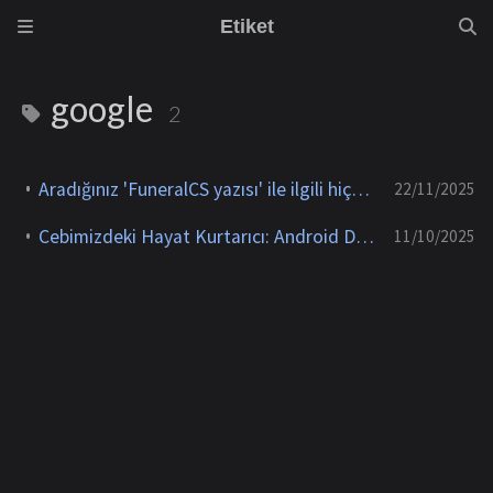
Etiket
google
2
Aradığınız 'FuneralCS yazısı' ile ilgili hiçbir arama sonucu mevcut değil
22/11/2025
Cebimizdeki Hayat Kurtarıcı: Android Deprem Uyarı Sistemi Nasıl Çalışır?
11/10/2025