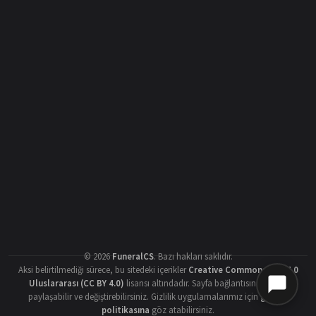
©
2026
FuneralCS
.
Bazı hakları saklıdır.
Aksi belirtilmediği sürece, bu sitedeki içerikler
Creative Commons Atıf 4.0
Uluslararası (CC BY 4.0)
lisansı altındadır. Sayfa bağlantısını vererek
paylaşabilir ve değiştirebilirsiniz. Gizlilik uygulamalarımız için
gizlilik
politikasına
göz atabilirsiniz.