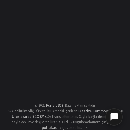
©
2026
FuneralCS
.
Bazı hakları saklıdır.
Aksi belirtilmediği sürece, bu sitedeki içerikler
Creative Commons Atıf 4.0
Uluslararası (CC BY 4.0)
lisansı altındadır. Sayfa bağlantısını vererek
paylaşabilir ve değiştirebilirsiniz. Gizlilik uygulamalarımız için
gizlilik
politikasına
göz atabilirsiniz.