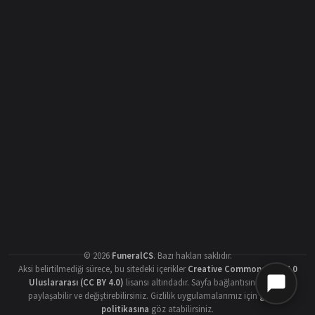
©
2026
FuneralCS
.
Bazı hakları saklıdır.
Aksi belirtilmediği sürece, bu sitedeki içerikler
Creative Commons Atıf 4.0
Uluslararası (CC BY 4.0)
lisansı altındadır. Sayfa bağlantısını vererek
paylaşabilir ve değiştirebilirsiniz. Gizlilik uygulamalarımız için
gizlilik
politikasına
göz atabilirsiniz.