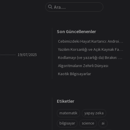
Son Güncellenenler
Cebimizdeki Hayat Kurtarıcı: Android Deprem Uyarı Sistemi Nasıl Çalışır?
Yazılım Korsanlığı ve Açık Kaynak Farkı: Hukuki, Etik ve Güvenlik Analizi
19/07/2025
Kodlamayı (ve yazarlığı da) Bırakın: Bir Sistemi 0 Kodla Nasıl Kurduk? (Evrensel Yazıcı Sihirbazı)
Algoritmaların Zehirli Dünyası
Kaotik Bilgisayarlar
Etiketler
matematik
yapay zeka
bilgisayar
science
ai