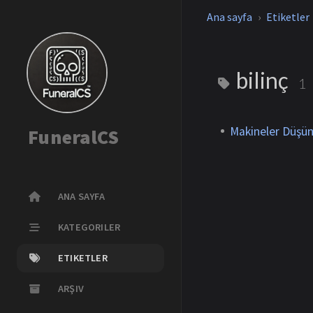
Ana sayfa
Etiketler
bilinç
1
Makineler Düşüne
FuneralCS
ANA SAYFA
KATEGORILER
ETIKETLER
ARŞIV